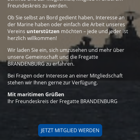
Freundeskreis zu werden.
Ob Sie selbst an Bord gedient haben, Interesse an
der Marine haben oder einfach die Arbeit unseres
Vereins
unterstützen
möchten – jede und jeder ist
herzlich willkommen!
Wir laden Sie ein, sich umzusehen und mehr über
unsere Gemeinschaft und die Fregatte
BRANDENBURG zu erfahren.
Bei Fragen oder Interesse an einer Mitgliedschaft
stehen wir Ihnen gerne zur Verfügung.
Mit maritimen Grüßen
Ihr Freundeskreis der Fregatte BRANDENBURG
JETZT MITGLIED WERDEN